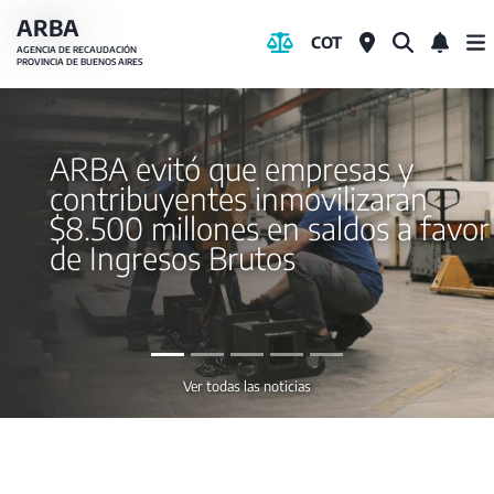
Pasar
ARBA
COT
al
AGENCIA DE RECAUDACIÓN
PROVINCIA DE BUENOS AIRES
contenido
principal
ARBA evitó que empresas y
contribuyentes inmovilizaran
$8.500 millones en saldos a favor
de Ingresos Brutos
Ver todas las noticias