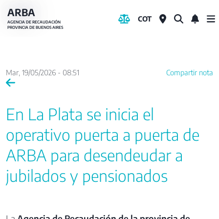
Pasar
ARBA
COT
al
AGENCIA DE RECAUDACIÓN
PROVINCIA DE BUENOS AIRES
contenido
principal
Mar, 19/05/2026 - 08:51
Compartir nota
En La Plata se inicia el
operativo puerta a puerta de
ARBA para desendeudar a
jubilados y pensionados
La
Agencia de Recaudación de la provincia de