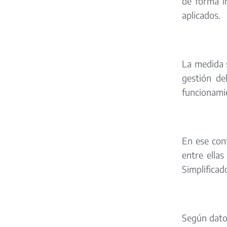
de forma i
aplicados.
La medida 
gestión de
funcionamie
En ese cont
entre ella
Simplificad
Según datos