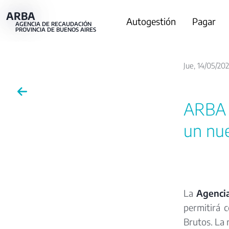
Pasar
ARBA
Main
Autogestión
Pagar
al
AGENCIA DE RECAUDACIÓN
PROVINCIA DE BUENOS AIRES
contenido
navigation
principal
Jue, 14/05/202
ARBA a
un nu
La
Agencia
permitirá 
Brutos. La 