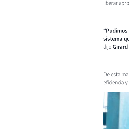
liberar apr
“Pudimos d
sistema qu
dijo
Girard
De esta man
eficiencia 
Image