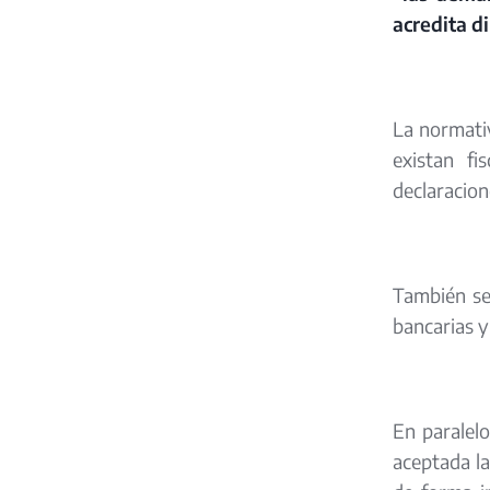
acredita d
La normativ
existan fi
declaracion
También se 
bancarias y
En paralel
aceptada la