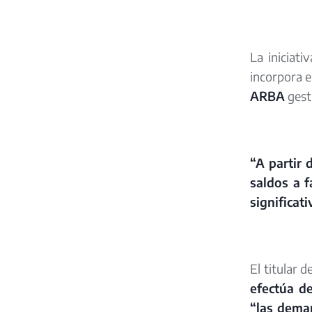
La iniciati
incorpora e
ARBA
gest
“A partir 
saldos a f
significat
El titular 
efectúa d
“las deman