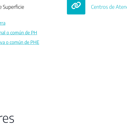
 Superficie
Centros de Atenc
rra
onal o común de PH
tiva o común de PHE
res