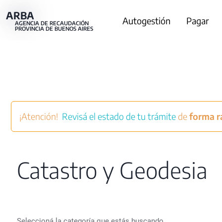
Pasar
ARBA
Main
Autogestión
Pagar
al
AGENCIA DE RECAUDACIÓN
PROVINCIA DE BUENOS AIRES
contenido
navigation
principal
¡Atención!
Revisá el estado de tu trámite
de
forma rá
Catastro y Geodesia
Seleccioná la categoría que estás buscando