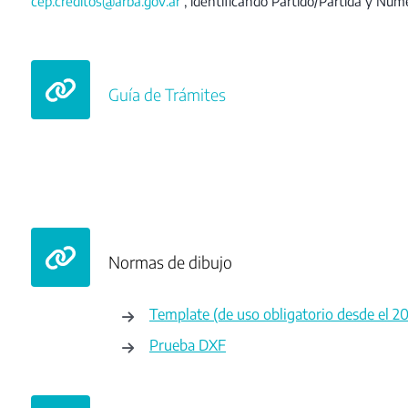
cep.creditos@arba.gov.ar
, identificando Partido/Partida y Núm
Guía de Trámites
Normas de dibujo
Template (de uso obligatorio desde el 
Prueba DXF