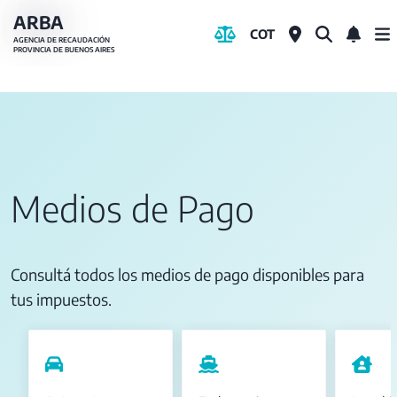
Pasar
ARBA
COT
al
AGENCIA DE RECAUDACIÓN
PROVINCIA DE BUENOS AIRES
contenido
principal
Medios de Pago
Consultá todos los medios de pago disponibles para
tus impuestos.