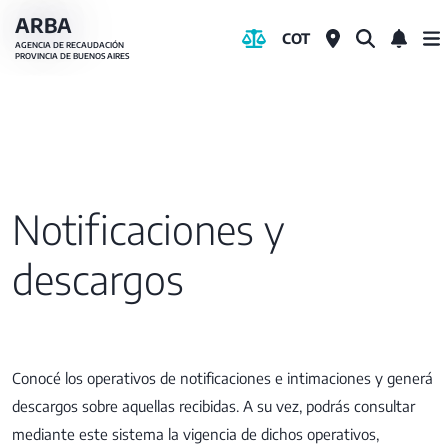
Pasar
ARBA
COT
al
AGENCIA DE RECAUDACIÓN
PROVINCIA DE BUENOS AIRES
contenido
principal
Notificaciones y
descargos
Conocé los operativos de notificaciones e intimaciones y generá
descargos sobre aquellas recibidas. A su vez, podrás consultar
mediante este sistema la vigencia de dichos operativos,