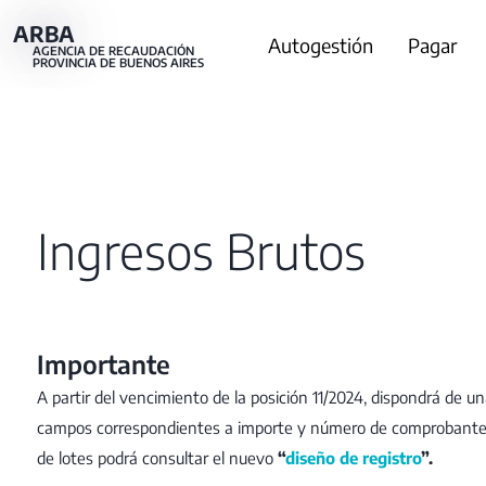
Pasar
ARBA
Main
Autogestión
Pagar
al
AGENCIA DE RECAUDACIÓN
PROVINCIA DE BUENOS AIRES
contenido
navigation
principal
Ingresos Brutos
Importante
A partir del vencimiento de la posición 11/2024, dispondrá de u
campos correspondientes a importe y número de comprobante. 
de lotes podrá consultar el nuevo
“
diseño de registro
”.