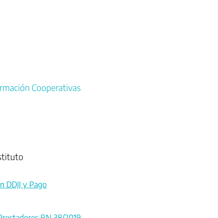
rmación Cooperativas
tituto
n DDJJ y Pago
 Prestadores RN 38/2019