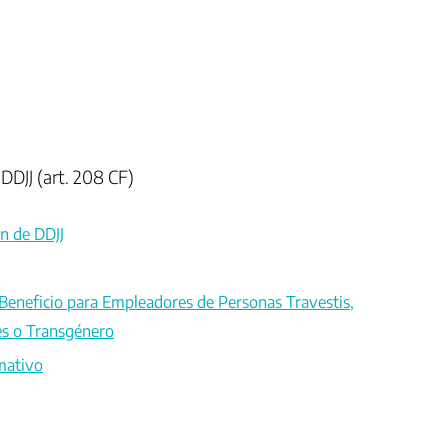
DDJJ (art. 208 CF)
n de DDJJ
 Beneficio para Empleadores de Personas Travestis,
es o Transgénero
mativo