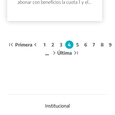
abonar con beneficios la cuota 1 y el...
Paginación
Primera
1
2
3
4
5
6
7
8
9
Primera
Página
Page
Page
Page
Página
Page
Page
Page
Page
P
página
anterior
actual
Última
…
Siguiente
Última
página
página
Institucional