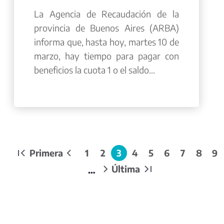
La Agencia de Recaudación de la
provincia de Buenos Aires (ARBA)
informa que, hasta hoy, martes 10 de
marzo, hay tiempo para pagar con
beneficios la cuota 1 o el saldo...
Paginación
Primera
1
2
3
4
5
6
7
8
9
Primera
Página
Page
Page
Página
Page
Page
Page
Page
Page
P
página
anterior
actual
Última
…
Siguiente
Última
página
página