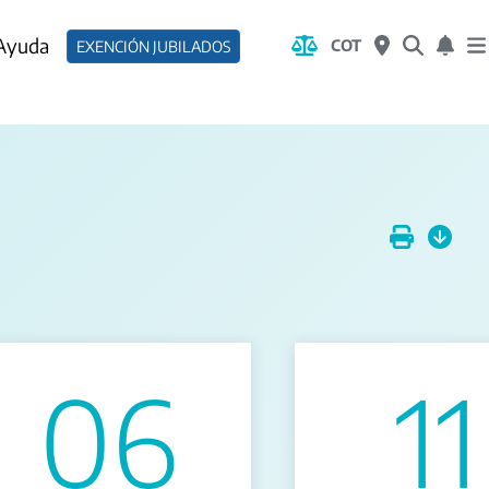
 Ayuda
COT
EXENCIÓN JUBILADOS
06
11