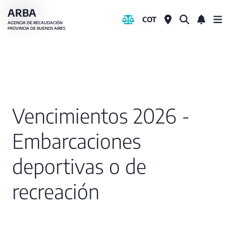
Pasar
ARBA
COT
al
AGENCIA DE RECAUDACIÓN
PROVINCIA DE BUENOS AIRES
contenido
principal
Vencimientos 2026 -
Embarcaciones
deportivas o de
recreación