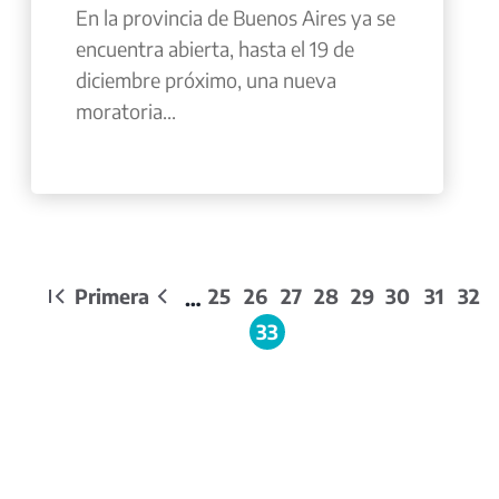
En la provincia de Buenos Aires ya se
encuentra abierta, hasta el 19 de
diciembre próximo, una nueva
moratoria...
Paginación
Primera
25
26
27
28
29
30
31
32
…
Primera
Página
Page
Page
Page
Page
Page
Page
Page
Pa
página
anterior
33
Página
actual