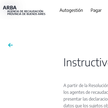
Pasar
ARBA
Main
Autogestión
Pagar
al
AGENCIA DE RECAUDACIÓN
PROVINCIA DE BUENOS AIRES
contenido
navigation
principal
Instructi
A partir de la Resoluci
los agentes de recaudaci
presentar las declaraci
datos que los sujetos o