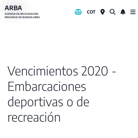
Pasar
ARBA
COT
al
AGENCIA DE RECAUDACIÓN
PROVINCIA DE BUENOS AIRES
contenido
principal
Vencimientos 2020 -
Embarcaciones
deportivas o de
recreación