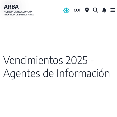
Pasar
ARBA
COT
al
AGENCIA DE RECAUDACIÓN
PROVINCIA DE BUENOS AIRES
contenido
principal
Vencimientos 2025 -
Agentes de Información