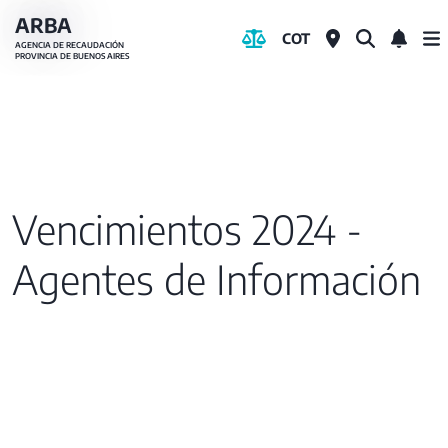
Pasar
ARBA
COT
al
AGENCIA DE RECAUDACIÓN
PROVINCIA DE BUENOS AIRES
contenido
principal
Vencimientos 2024 -
Agentes de Información