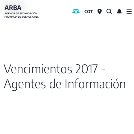
Pasar
ARBA
COT
al
AGENCIA DE RECAUDACIÓN
PROVINCIA DE BUENOS AIRES
contenido
principal
Vencimientos 2017 -
Agentes de Información