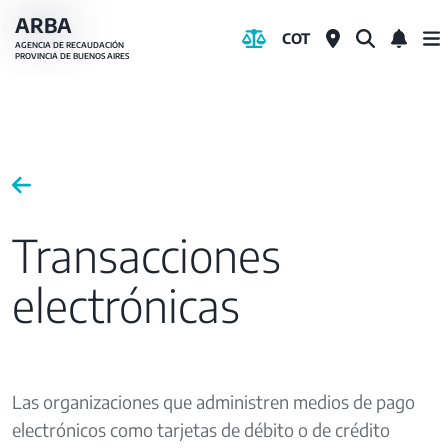
Pasar
ARBA
COT
al
AGENCIA DE RECAUDACIÓN
PROVINCIA DE BUENOS AIRES
contenido
principal
Transacciones
electrónicas
Las organizaciones que administren medios de pago
electrónicos como tarjetas de débito o de crédito