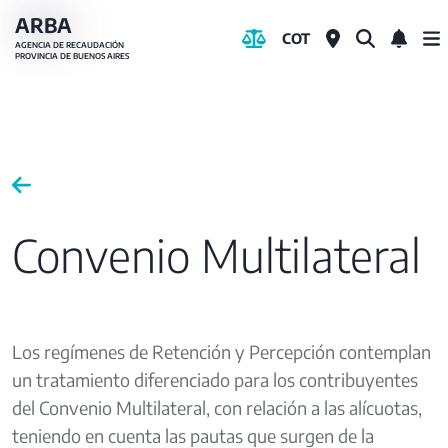
Pasar
ARBA
COT
al
AGENCIA DE RECAUDACIÓN
PROVINCIA DE BUENOS AIRES
contenido
principal
Convenio Multilateral
Los regímenes de Retención y Percepción contemplan
un tratamiento diferenciado para los contribuyentes
del Convenio Multilateral, con relación a las alícuotas,
teniendo en cuenta las pautas que surgen de la