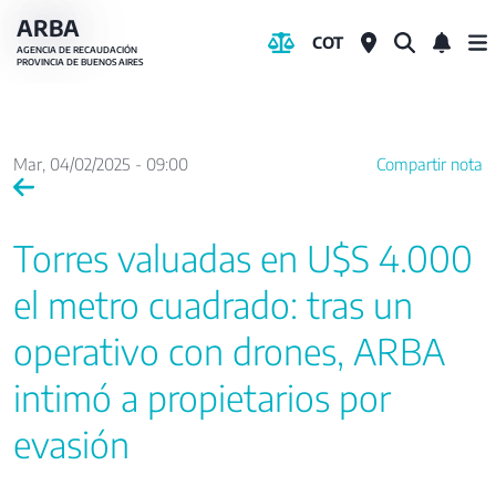
Pasar
ARBA
COT
al
AGENCIA DE RECAUDACIÓN
PROVINCIA DE BUENOS AIRES
contenido
principal
Mar, 04/02/2025 - 09:00
Compartir nota
Torres valuadas en U$S 4.000
el metro cuadrado: tras un
operativo con drones, ARBA
intimó a propietarios por
evasión