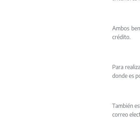
Ambos bene
crédito.
Para realiz
donde es po
También est
correo elec