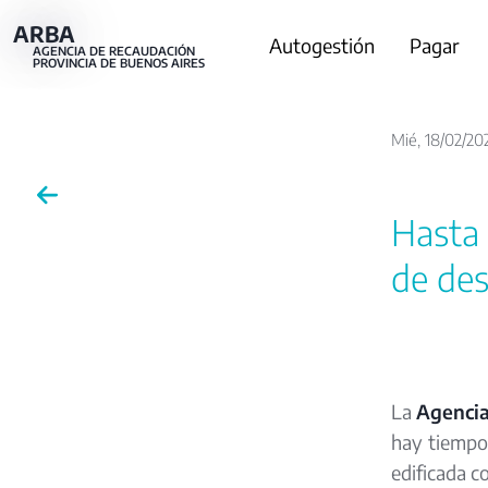
Pasar
ARBA
Main
Autogestión
Pagar
al
AGENCIA DE RECAUDACIÓN
PROVINCIA DE BUENOS AIRES
contenido
navigation
principal
Mié, 18/02/20
Hasta 
de de
La
Agencia
hay tiempo 
edificada c