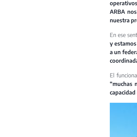
operativo
ARBA nos a
nuestra pr
En ese sen
y estamos 
a un feder
coordinad
El funcion
“muchas m
capacidad 
Image