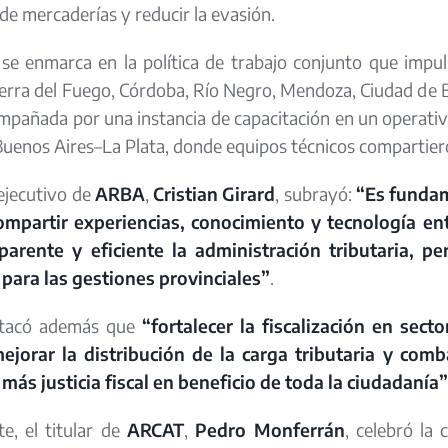
de mercaderías y reducir la evasión.
 se enmarca en la política de trabajo conjunto que impu
ierra del Fuego, Córdoba, Río Negro, Mendoza, Ciudad de B
pañada por una instancia de capacitación en un operativo
uenos Aires–La Plata, donde equipos técnicos compartiero
 ejecutivo de
ARBA
,
Cristian Girard
, subrayó:
“Es fundame
ompartir experiencias, conocimiento y tecnología en
parente y eficiente la administración tributaria, 
 para las gestiones provinciales”
.
tacó además que
“fortalecer la fiscalización en sect
ejorar la distribución de la carga tributaria y com
 más justicia fiscal en beneficio de toda la ciudadanía”
e, el titular de
ARCAT
,
Pedro Monferrán
, celebró la