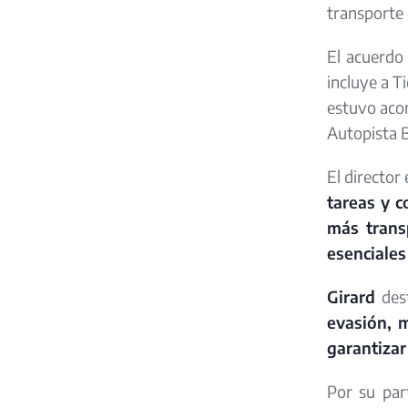
transporte 
El acuerdo
incluye a T
estuvo acom
Autopista B
El director
tareas y c
más trans
esenciales
Girard
des
evasión, m
garantizar
Por su part