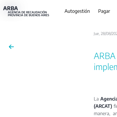
Pasar
ARBA
Main
Autogestión
Pagar
al
AGENCIA DE RECAUDACIÓN
PROVINCIA DE BUENOS AIRES
contenido
navigation
principal
Jue, 28/08/202
ARBA y
imple
La
Agencia
(ARCAT)
f
manera, am