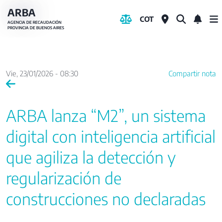
Pasar
ARBA
COT
al
AGENCIA DE RECAUDACIÓN
PROVINCIA DE BUENOS AIRES
contenido
principal
Vie, 23/01/2026 - 08:30
Compartir nota
ARBA lanza “M2”, un sistema
digital con inteligencia artificial
que agiliza la detección y
regularización de
construcciones no declaradas