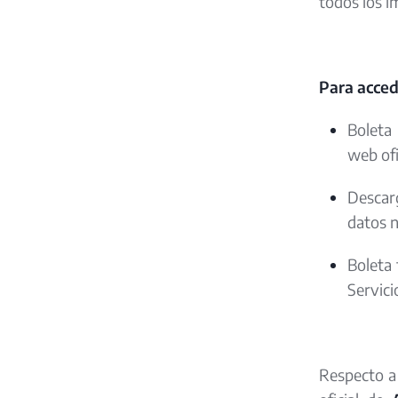
todos los i
Para acced
Boleta 
web ofi
Descar
datos n
Boleta 
Servici
Respecto a 