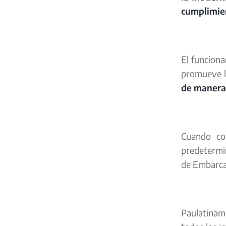
cumplimien
El funciona
promueve l
de manera 
Cuando co
predetermin
de Embarca
Paulatiname