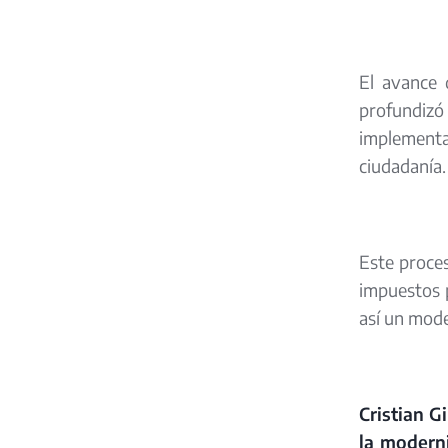
El avance 
profundizó
implementac
ciudadanía.
Este proces
impuestos p
así un mode
Cristian G
la moderni