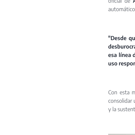
oficial de
automáticos
"Desde qu
desburocra
esa línea 
uso respon
Con esta 
consolidar 
y la sustent