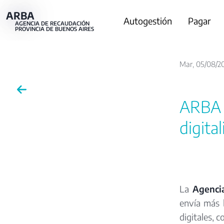
Pasar
ARBA
Main
Autogestión
Pagar
al
AGENCIA DE RECAUDACIÓN
PROVINCIA DE BUENOS AIRES
contenido
navigation
principal
Mar, 05/08/20
ARBA d
digita
La
Agenci
envía más 
digitales, 