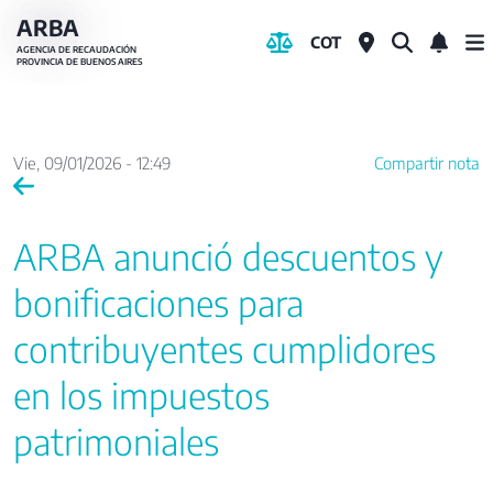
Pasar
ARBA
COT
al
AGENCIA DE RECAUDACIÓN
PROVINCIA DE BUENOS AIRES
contenido
principal
Vie, 09/01/2026 - 12:49
Compartir nota
ARBA anunció descuentos y
bonificaciones para
contribuyentes cumplidores
en los impuestos
patrimoniales