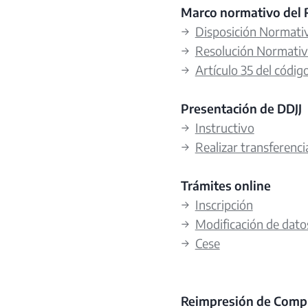
Marco normativo del 
→
Disposición Normativ
→
Resolución Normativ
→
Artículo 35 del código
Presentación de DDJJ
→
Instructivo
→
Realizar transferenci
Trámites online
→
Inscripción
→
Modificación de dato
→
Cese
Reimpresión de Comp