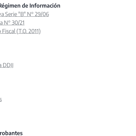
Régimen de Información
a Serie "B" N° 29/06
a N° 30/21
 Fiscal (T.O. 2011)
a DDJJ
s
robantes