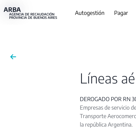
Pasar
ARBA
Main
Autogestión
Pagar
al
AGENCIA DE RECAUDACIÓN
PROVINCIA DE BUENOS AIRES
contenido
navigation
principal
Líneas aé
DEROGADO POR RN 30
Empresas de servicio de
Transporte Aerocomercia
la república Argentina.