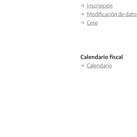
→
Inscripción
→
Modificación de dato
→
Cese
Calendario fiscal
→
Calendario