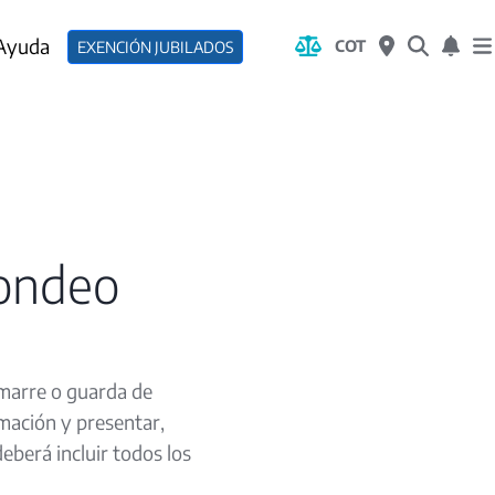
 Ayuda
COT
EXENCIÓN JUBILADOS
fondeo
 amarre o guarda de
mación y presentar,
deberá incluir todos los