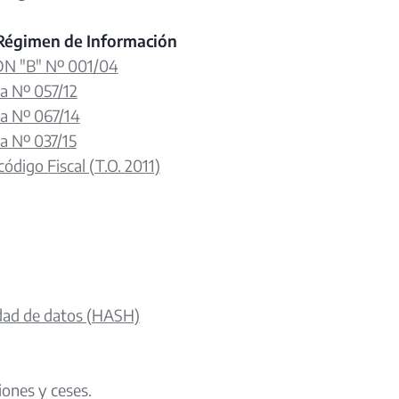
Régimen de Información
 DN "B" Nº 001/04
a Nº 057/12
a Nº 067/14
a Nº 037/15
código Fiscal (T.O. 2011)
dad de datos (HASH)
s
iones y ceses.