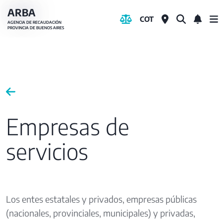
Pasar
ARBA
COT
al
AGENCIA DE RECAUDACIÓN
PROVINCIA DE BUENOS AIRES
contenido
principal
Empresas de
servicios
Los entes estatales y privados, empresas públicas
(nacionales, provinciales, municipales) y privadas,