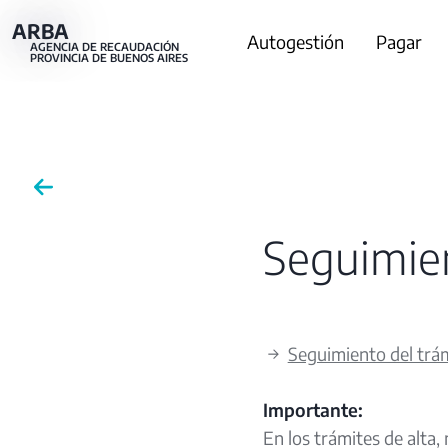
Pasar
ARBA
Main
Autogestión
Pagar
al
AGENCIA DE RECAUDACIÓN
PROVINCIA DE BUENOS AIRES
contenido
navigation
principal
Seguimien
→
Seguimiento del trá
Importante:
En los trámites de alta,